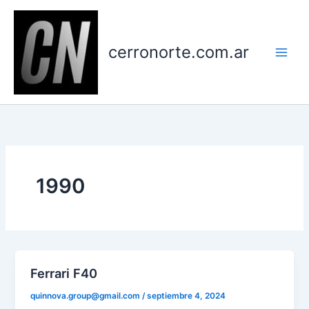
Ir
al
contenido
cerronorte.com.ar
1990
Ferrari F40
quinnova.group@gmail.com
/
septiembre 4, 2024