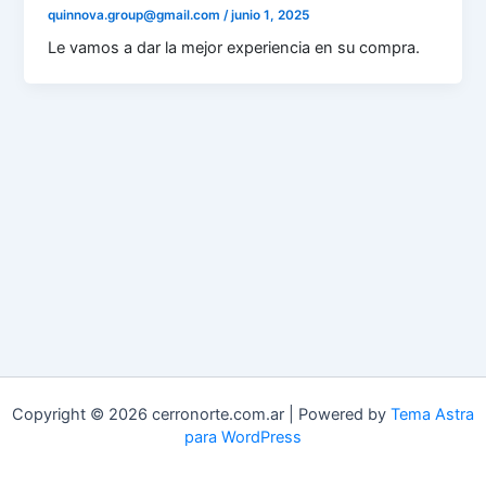
quinnova.group@gmail.com
/
junio 1, 2025
Le vamos a dar la mejor experiencia en su compra.
Copyright © 2026 cerronorte.com.ar | Powered by
Tema Astra
para WordPress